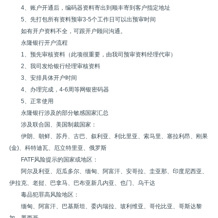
4、账户开通后，编码器资料寄出到顺丰寄到客户指定地址
5、先打包所有资料预审3-5个工作日可以出预审时间
如有开户资料不全，可跟开户顾问沟通。
永隆银行开户流程
1、预先审核资料（此项很重要，由我司预审资料经理代审）
2、我司发给银行经理审核资料
3、安排具体开户时间
4、办理完成，4-6周等网银密码器
5、正常使用
永隆银行涉及的部分敏感国家汇总
涉及联合国、美国制裁国家：
伊朗、朝鲜、苏丹、古巴、叙利亚、利比里亚、索马里、塞拉利昂、刚果
(金)、科特迪瓦、厄立特里亚、俄罗斯
FATF风险提示的国家或地区：
阿尔及利亚、厄瓜多尔、缅甸、阿富汗、安哥拉、圭亚那、印度尼西亚、
伊拉克、老挝、巴拿马、巴布亚新几内亚、也门、乌干达
毒品犯罪高风险地区：
缅甸、阿富汗、巴基斯坦、委内瑞拉、玻利维亚、哥伦比亚、哥斯达黎