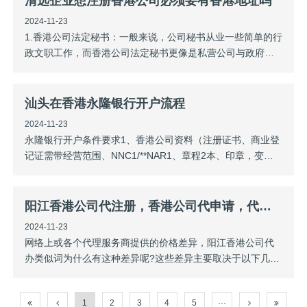
清远企业想注册香港公司必须要有香港地址吗
可降低个人所得税。2、中间控股公司。汕
2024-11-23
1.香港公司法定秘书：一般来说，公司秘书从业一些简单的行
政文职工作，而香港公司法定秘书更像是私营公司与政府的
桥梁，香港公司与政府的行政工作，如变更公司董事和股东.
变动注册地址和名字.变动企业经营范围.分配公司年审报税.举
办企业股东会，甚至变更公司秘书自身，都要求法定秘书及
汕头在香港永隆银行开户流程
时向政府机构递交变动信息，避
2024-11-23
永隆银行开户条件要求1、香港公司资料（注册证书、商业登
记证需带经营范围、NNC1/**NAR1、章程2本、印章，变更
文件如有）2、董事/股东身份证、通行证、过关小白条3、当
天带现金2800港币（账户开通后打五万港币进去激活）4、账
户开通后，编码器资料寄出到顺丰寄到客户指定地址5、先打
阳江香港公司代注册，香港公司代申请，代办注册香港公司，代申请注册香港公司价格替换
包所有资料预审3
2024-11-23
网络上或各个代理服务商提供的价格差异，阳江香港公司代
办类似词为什么有这种差异呢?这些差异主要取决于以下几个
因素1）注意查看信息时间因为香港政府费用在不同年份收取
的费用不同，而网络上各个年份的报价均有呈现，客户需查
1
2
3
4
5
···
阅近时间段的报价。2）代理机构的成本不同不同公司规模，