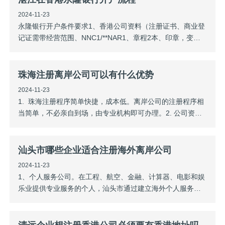
或者公司运作与个体人员运作的成本是
2024-11-23
永隆银行开户条件要求1、香港公司资料（注册证书、商业登
记证需带经营范围、NNC1/**NAR1、章程2本、印章，变更
文件如有）2、董事/股东身份证、通行证、过关小白条3、当
天带现金2800港币（账户开通后打五万港币进去激活）4、账
户开通后，编码器资料寄出到顺丰寄到客户指定地址5、先打
珠海注册离岸公司可以有什么优势
包所有资料预审3
2024-11-23
1. 珠海注册程序简单快捷，成本低。离岸公司的注册程序相
当简单，不必亲自到场，由专业机构即可办理。2. 公司资料
高度保密。海外离岸公司的股东身份、董事名册、股权比
例、收益状况等资料高度保密并受法律保护，公众人士不能
查阅，只有合法取得对离岸公司进口监管资格的信托管理公
汕头市哪些企业适合注册海外离岸公司
司才可以查阅公司的背景
2024-11-23
1、个人服务公司。在工程、航空、金融、计算器、电影和娱
乐业提供专业服务的个人，汕头市通过建立海外个人服务公
司，可以获得大幅度减税的利益。利用海外公司，可以在个
人通常居住国以外的地方提供多种个人服务，所得的酬金可
以存在国外，不必纳税。而且，以这种方式构成的个人收入