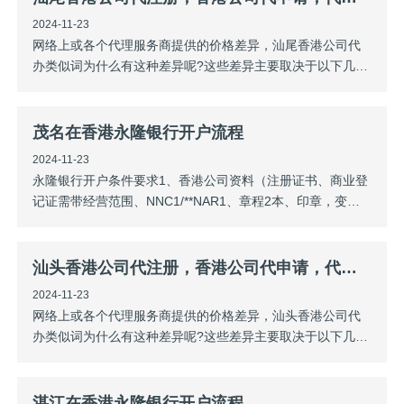
车，“开源”不易，“节流”才是硬道理
2024-11-23
网络上或各个代理服务商提供的价格差异，汕尾香港公司代
办类似词为什么有这种差异呢?这些差异主要取决于以下几个
因素1）注意查看信息时间因为香港政府费用在不同年份收取
的费用不同，而网络上各个年份的报价均有呈现，客户需查
阅近时间段的报价。2）代理机构的成本不同不同公司规模，
茂名在香港永隆银行开户流程
或者公司运作与个体人员运作的成本是
2024-11-23
永隆银行开户条件要求1、香港公司资料（注册证书、商业登
记证需带经营范围、NNC1/**NAR1、章程2本、印章，变更
文件如有）2、董事/股东身份证、通行证、过关小白条3、当
天带现金2800港币（账户开通后打五万港币进去激活）4、账
户开通后，编码器资料寄出到顺丰寄到客户指定地址5、先打
汕头香港公司代注册，香港公司代申请，代办注册香港公司，代申请注册香港公司价格替换
包所有资料预审3
2024-11-23
网络上或各个代理服务商提供的价格差异，汕头香港公司代
办类似词为什么有这种差异呢?这些差异主要取决于以下几个
因素1）注意查看信息时间因为香港政府费用在不同年份收取
的费用不同，而网络上各个年份的报价均有呈现，客户需查
阅近时间段的报价。2）代理机构的成本不同不同公司规模，
湛江在香港永隆银行开户流程