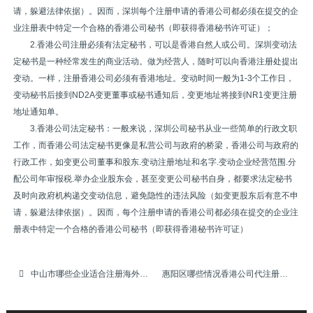
请，躲避法律依据）。因而，深圳每个注册申请的香港公司都必须在提交的企
业注册表中特定一个合格的香港公司秘书（即获得香港秘书许可证）；
2.香港公司注册必须有法定秘书，可以是香港自然人或公司。深圳变动法
定秘书是一种经常发生的商业活动。做为经营人，随时可以向香港注册处提出
变动。一样，注册香港公司必须有香港地址。变动时间一般为1-3个工作日，
变动秘书后接到ND2A变更董事或秘书通知后，变更地址将接到NR1变更注册
地址通知单。
3.香港公司法定秘书：一般来说，深圳公司秘书从业一些简单的行政文职
工作，而香港公司法定秘书更像是私营公司与政府的桥梁，香港公司与政府的
行政工作，如变更公司董事和股东.变动注册地址和名字.变动企业经营范围.分
配公司年审报税.举办企业股东会，甚至变更公司秘书自身，都要求法定秘书
及时向政府机构递交变动信息，避免隐性的违法风险（如变更股东后有意不申
请，躲避法律依据）。因而，每个注册申请的香港公司都必须在提交的企业注
册表中特定一个合格的香港公司秘书（即获得香港秘书许可证）
中山市哪些企业适合注册海外离岸公司
惠阳区哪些情况香港公司代注册，香港公司代申请，代办注册香港公司，代申请注册香港公司名称难获批