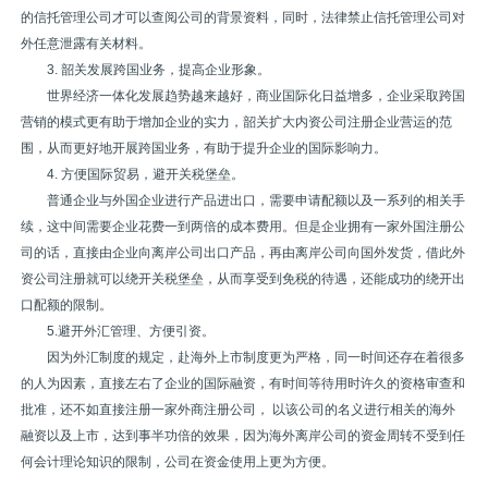
的信托管理公司才可以查阅公司的背景资料，同时，法律禁止信托管理公司对
外任意泄露有关材料。
3. 韶关发展跨国业务，提高企业形象。
世界经济一体化发展趋势越来越好，商业国际化日益增多，企业采取跨国
营销的模式更有助于增加企业的实力，韶关扩大内资公司注册企业营运的范
围，从而更好地开展跨国业务，有助于提升企业的国际影响力。
4. 方便国际贸易，避开关税堡垒。
普通企业与外国企业进行产品进出口，需要申请配额以及一系列的相关手
续，这中间需要企业花费一到两倍的成本费用。但是企业拥有一家外国注册公
司的话，直接由企业向离岸公司出口产品，再由离岸公司向国外发货，借此外
资公司注册就可以绕开关税堡垒，从而享受到免税的待遇，还能成功的绕开出
口配额的限制。
5.避开外汇管理、方便引资。
因为外汇制度的规定，赴海外上市制度更为严格，同一时间还存在着很多
的人为因素，直接左右了企业的国际融资，有时间等待用时许久的资格审查和
批准，还不如直接注册一家外商注册公司， 以该公司的名义进行相关的海外
融资以及上市，达到事半功倍的效果，因为海外离岸公司的资金周转不受到任
何会计理论知识的限制，公司在资金使用上更为方便。