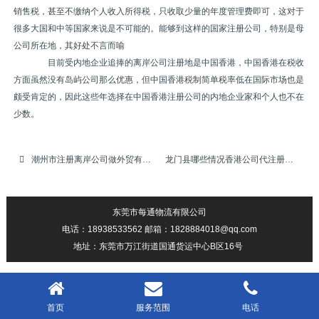
销售税，甚至不缴纳个人收入所得税，只收取少量的年度管理费即可，这对于
很多大国和中等国家来说是不可能的。能够到这样的国家注册公司，特别是母
公司所在地，其好处不言而喻
目前受内地企业追捧的离岸公司注册地是中国香港，中国香港在税收
方面虽然没有岛屿公司那么优惠，但中国香港税制简单税率低在国际市场也是
颇受肯定的，因此这些年选择在中国香港注册公司的内地企业家和个人也不在
少数。
潮州市注册离岸公司做外贸有何好处
龙门县哪些情况香港公司代注册，香港公司代申请，代办注册香港公司，代申请注册香港公司名称难获批
东莞市每通物流有限公司
电话：18938533562 邮箱：1828884018@qq.com
地址：东莞市万江街道国通货运中心B区16号
首页
服务范围
电话