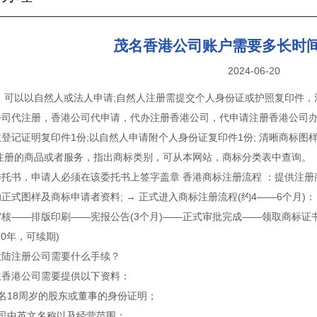
茂名香港公司账户需要多长时
2024-06-20
 ：可以以自然人或法人申请;自然人注册需提交个人身份证或护照复印件
公司代注册，香港公司代申请，代办注册香港公司，代申请注册香港公司办
登记证明复印件1份;以自然人申请附个人身份证复印件1份; 清晰商标图样
求注册的商品或者服务，指出商标类别，可从本网站，商标分类表中查询。
托书，申请人必须在该委托书上签字盖章 香港商标注册流程 ：提供注册
正式图样及商标申请者资料; → 正式进入商标注册流程(约4——6个月)：
核——排版印刷——宪报公告(3个月)——正式审批完成——领取商标证
10年，可续期)
大陆注册公司需要什么手续？
立香港公司需要提供以下资料：
名18周岁的股东或董事的身份证明；
公司中英文名称以及经营范围；