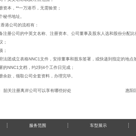
册资本，**一万港币，无需验资；
个秘书地址。
立香港公司的流程有：
准备注册公司的中英文名称、注册资本、公司董事及股东人选和股份分配比
议；
项；
府法团成立表格NNC1文件，安排董事和股东签署，或快递到指定的地点
署的NNC1文档，约2到4个工作日完成；
注册余款，领取公司全套资料，办理完毕。
韶关注册离岸公司可以享有哪些好处
惠阳
服务范围
车型展示