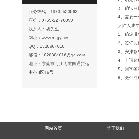
3、确认注
服务热线：18938533562
4、需要一
座机：0769-22778859
大陆人成
联系人：胡先生
1、确定
网址：www.mtgyl.cn
2、签订协
QQ：1828884018
3、安排款
邮箱：1828884018@qq.com
4、申请政
地址：东莞市万江街道国通货运
5、回寄签
中心B区16号
6、缴付
网站首页
关于我们