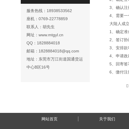
3、确认注
服务热线：18938533562
4、需要一
座机：0769-22778859
大陆人成
联系人：胡先生
1、确定
网址：www.mtgyl.cn
2、签订协
QQ：1828884018
3、安排款
邮箱：1828884018@qq.com
4、申请政
地址：东莞市万江街道国通货运
5、回寄签
中心B区16号
6、缴付
网站首页
关于我们