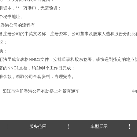
册资本，**一万港币，无需验资；
个秘书地址。
立香港公司的流程有：
准备注册公司的中英文名称、注册资本、公司董事及股东人选和股份分配比
议；
项；
府法团成立表格NNC1文件，安排董事和股东签署，或快递到指定的地点
署的NNC1文档，约2到4个工作日完成；
注册余款，领取公司全套资料，办理完毕。
阳江市注册香港公司有助搭上外贸直通车
中
服务范围
车型展示