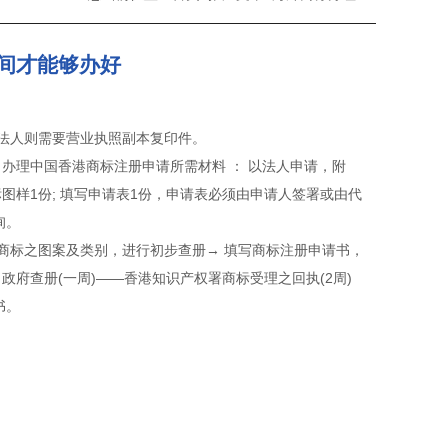
间才能够办好
，法人则需要营业执照副本复印件。
办理中国香港商标注册申请所需材料 ： 以法人申请，附
图样1份; 填写申请表1份，申请表必须由申请人签署或由代
询。
商标之图案及类别，进行初步查册→ 填写商标注册申请书，
 政府查册(一周)——香港知识产权署商标受理之回执(2周)
书。