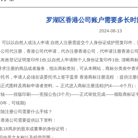
罗湖区香港公司账户需要多长时
2024-08-13
 ：可以以自然人或法人申请;自然人注册需提交个人身份证或护照复印件
港公司代注册，香港公司代申请，代办注册香港公司，代申请注册香港公司
有效登记证明复印件1份;以自然人申请附个人身份证复印件1份; 清晰商标
出寻求注册的商品或者服务，指出商标类别，可从本网站，商标分类表中查
托书，申请人必须在该委托书上签字盖章 香港商标注册流程 ：提供注册
正式图样及商标申请者资料; → 正式进入商标注册流程(约4——6个月)：
核——排版印刷——宪报公告(3个月)——正式审批完成——领取商标证
10年，可续期)
大陆注册公司需要什么手续？
立香港公司需要提供以下资料：
名18周岁的股东或董事的身份证明；
公司中英文名称以及经营范围；