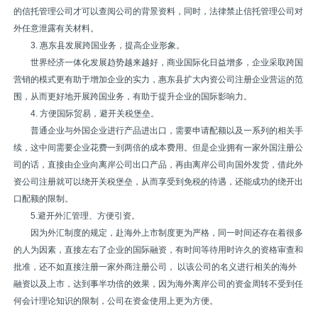
的信托管理公司才可以查阅公司的背景资料，同时，法律禁止信托管理公司对
外任意泄露有关材料。
3. 惠东县发展跨国业务，提高企业形象。
世界经济一体化发展趋势越来越好，商业国际化日益增多，企业采取跨国
营销的模式更有助于增加企业的实力，惠东县扩大内资公司注册企业营运的范
围，从而更好地开展跨国业务，有助于提升企业的国际影响力。
4. 方便国际贸易，避开关税堡垒。
普通企业与外国企业进行产品进出口，需要申请配额以及一系列的相关手
续，这中间需要企业花费一到两倍的成本费用。但是企业拥有一家外国注册公
司的话，直接由企业向离岸公司出口产品，再由离岸公司向国外发货，借此外
资公司注册就可以绕开关税堡垒，从而享受到免税的待遇，还能成功的绕开出
口配额的限制。
5.避开外汇管理、方便引资。
因为外汇制度的规定，赴海外上市制度更为严格，同一时间还存在着很多
的人为因素，直接左右了企业的国际融资，有时间等待用时许久的资格审查和
批准，还不如直接注册一家外商注册公司， 以该公司的名义进行相关的海外
融资以及上市，达到事半功倍的效果，因为海外离岸公司的资金周转不受到任
何会计理论知识的限制，公司在资金使用上更为方便。