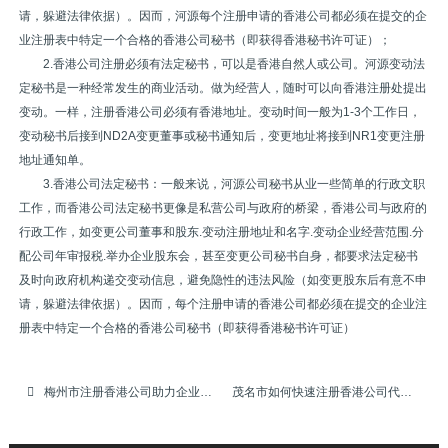
请，躲避法律依据）。因而，河源每个注册申请的香港公司都必须在提交的企
业注册表中特定一个合格的香港公司秘书（即获得香港秘书许可证）；
2.香港公司注册必须有法定秘书，可以是香港自然人或公司。河源变动法
定秘书是一种经常发生的商业活动。做为经营人，随时可以向香港注册处提出
变动。一样，注册香港公司必须有香港地址。变动时间一般为1-3个工作日，
变动秘书后接到ND2A变更董事或秘书通知后，变更地址将接到NR1变更注册
地址通知单。
3.香港公司法定秘书：一般来说，河源公司秘书从业一些简单的行政文职
工作，而香港公司法定秘书更像是私营公司与政府的桥梁，香港公司与政府的
行政工作，如变更公司董事和股东.变动注册地址和名字.变动企业经营范围.分
配公司年审报税.举办企业股东会，甚至变更公司秘书自身，都要求法定秘书
及时向政府机构递交变动信息，避免隐性的违法风险（如变更股东后有意不申
请，躲避法律依据）。因而，每个注册申请的香港公司都必须在提交的企业注
册表中特定一个合格的香港公司秘书（即获得香港秘书许可证）
梅州市注册香港公司助力企业搭上外贸顺风车
茂名市如何快速注册香港公司代注册，香港公司代申请，代办注册香港公司，代申请注册香港公司