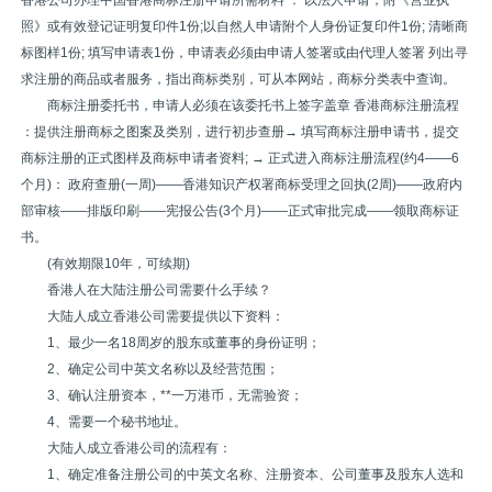
香港公司办理中国香港商标注册申请所需材料 ： 以法人申请，附《营业执
照》或有效登记证明复印件1份;以自然人申请附个人身份证复印件1份; 清晰商
标图样1份; 填写申请表1份，申请表必须由申请人签署或由代理人签署 列出寻
求注册的商品或者服务，指出商标类别，可从本网站，商标分类表中查询。
商标注册委托书，申请人必须在该委托书上签字盖章 香港商标注册流程
：提供注册商标之图案及类别，进行初步查册→ 填写商标注册申请书，提交
商标注册的正式图样及商标申请者资料; → 正式进入商标注册流程(约4——6
个月)： 政府查册(一周)——香港知识产权署商标受理之回执(2周)——政府内
部审核——排版印刷——宪报公告(3个月)——正式审批完成——领取商标证
书。
(有效期限10年，可续期)
香港人在大陆注册公司需要什么手续？
大陆人成立香港公司需要提供以下资料：
1、最少一名18周岁的股东或董事的身份证明；
2、确定公司中英文名称以及经营范围；
3、确认注册资本，**一万港币，无需验资；
4、需要一个秘书地址。
大陆人成立香港公司的流程有：
1、确定准备注册公司的中英文名称、注册资本、公司董事及股东人选和