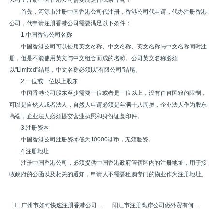
公司？注册中国香港公司需要满足什么条件呢？
首先，河源市注册中国香港公司代注册，香港公司代申请，代办注册香港
公司，代申请注册香港公司需要满足以下条件：
1.中国香港公司名称
中国香港公司可以使用英文名称、中文名称、英文名称与中文名称同时注
册，但是不能使用英文与中文组合而成的名称。公司英文名称必须
以"Limited"结尾，中文名称必须以"有限公司"结尾。
2.一位或一位以上股东
中国香港公司股东至少需要一位或者是一位以上，没有任何国籍的限制，
可以是自然人或者法人，自然人申请必须是年满十八周岁，企业法人作为股东
高端，企业法人必须提交营业执照和身份证复印件。
3.注册资本
中国香港公司注册资本低为10000港币，无须验资。
4.注册地址
注册中国香港公司，必须提供中国香港政府管辖区内的注册地址，用于接
收政府的公函以及相关的通知，申请人不需要租购专门的物业作为注册地址。
广州市如何快速注册香港公司代注册，香港公司代申请，代办注册香港公司，代申请注册香港公司
阳江市注册离岸公司做外贸有何好处