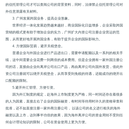
的信托管理公司才可以查阅公司的背景资料，同时，法律禁止信托管理公司对
外任意泄露有关材料。
3. 广州发展跨国业务，提高企业形象。
世界经济一体化发展趋势越来越好，商业国际化日益增多，企业采取跨国
营销的模式更有助于增加企业的实力，广州扩大内资公司注册企业营运的范
围，从而更好地开展跨国业务，有助于提升企业的国际影响力。
4. 方便国际贸易，避开关税堡垒。
普通企业与外国企业进行产品进出口，需要申请配额以及一系列的相关手
续，这中间需要企业花费一到两倍的成本费用。但是企业拥有一家外国注册公
司的话，直接由企业向离岸公司出口产品，再由离岸公司向国外发货，借此外
资公司注册就可以绕开关税堡垒，从而享受到免税的待遇，还能成功的绕开出
口配额的限制。
5.避开外汇管理、方便引资。
因为外汇制度的规定，赴海外上市制度更为严格，同一时间还存在着很多
的人为因素，直接左右了企业的国际融资，有时间等待用时许久的资格审查和
批准，还不如直接注册一家外商注册公司， 以该公司的名义进行相关的海外
融资以及上市，达到事半功倍的效果，因为海外离岸公司的资金周转不受到任
何会计理论知识的限制，公司在资金使用上更为方便。