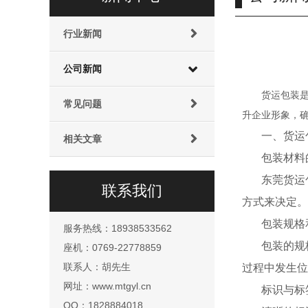
行业新闻
公司新闻
货运包装
常见问题
升企业形象，
一、货运
相关文章
包装材料
东莞货运
联系我们
方式来决定。
包装规格
服务热线：18938533562
包装的规
座机：0769-22778859
联系人：胡先生
过程中发生位
网址：www.mtgyl.cn
标识与标
QQ：1828884018