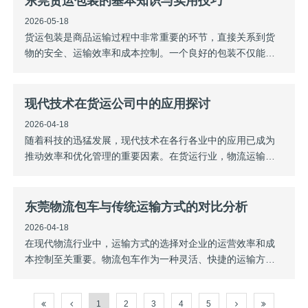
东莞货运包装的基本知识与实用技巧
全。无论是长途运输还是短
2026-05-18
货运包装是商品运输过程中非常重要的环节，直接关系到货
物的安全、运输效率和成本控制。一个良好的包装不仅能保
护货物免受损坏，还能提升企业形象，确保产品在客户手中
完好无损。本文将探讨东莞货运包装的基本知识与实用技
巧，帮助您更好地进行货运包装。一、货运包装的基本知识
现代技术在货运公司中的应用探讨
包装材料的选择东莞货运包装材料主要包括纸箱
2026-04-18
随着科技的迅猛发展，现代技术在各行各业中的应用已成为
推动效率和优化管理的重要因素。在货运行业，物流运输的
复杂性和多样性使其成为现代技术施展的重要领域。本文将
探讨现代技术在货运公司中的应用，主要包括物联网
（IoT）、人工智能（AI）、大数据分析、区块链技术以及自
东莞物流包车与传统运输方式的对比分析
动化等方面。物联网（IoT）物联网技术在货运公司
2026-04-18
在现代物流行业中，运输方式的选择对企业的运营效率和成
本控制至关重要。物流包车作为一种灵活、快捷的运输方
式，与传统的运输方式相比，具有一些显著的优势和不足。
本文将对这两种运输方式进行对比分析，以帮助企业在运输
1
2
3
4
5
方式的选择上做出更为明智的决策。一、物流包车的特点灵