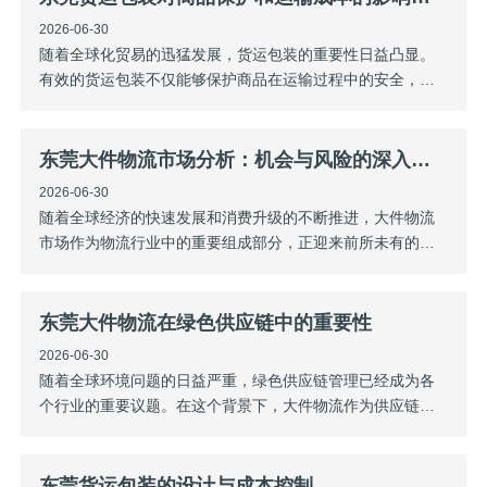
在货运行业的重要性大数据技术使得东莞货运公
2026-06-30
随着全球化贸易的迅猛发展，货运包装的重要性日益凸显。
有效的货运包装不仅能够保护商品在运输过程中的安全，减
少损失，还能显著影响运输成本。本文将探讨东莞货运包装
对商品保护和运输成本的双重影响，以及如何优化包装策略
以实现成本与安全的平衡。一、货运包装的基本功能东莞货
东莞大件物流市场分析：机会与风险的深入探讨
运包装的基本功能主要包括：保护商品：防止
2026-06-30
随着全球经济的快速发展和消费升级的不断推进，大件物流
市场作为物流行业中的重要组成部分，正迎来前所未有的发
展机遇。东莞大件物流涉及的产品种类繁多，包括家具、家
电、机械设备等，其特点是体积大、重量重、运输复杂。这
一市场的发展不仅为物流企业带来了新的业务增长点，也为
东莞大件物流在绿色供应链中的重要性
消费者提供了更多选择。然而，随着市场的扩
2026-06-30
随着全球环境问题的日益严重，绿色供应链管理已经成为各
个行业的重要议题。在这个背景下，大件物流作为供应链中
重要的一环，其在推动绿色供应链发展方面的作用不可忽
视。本文将探讨东莞大件物流在绿色供应链中的重要性及其
带来的积极影响。一、降低物流碳排放东莞大件物流通常涉
东莞货运包装的设计与成本控制