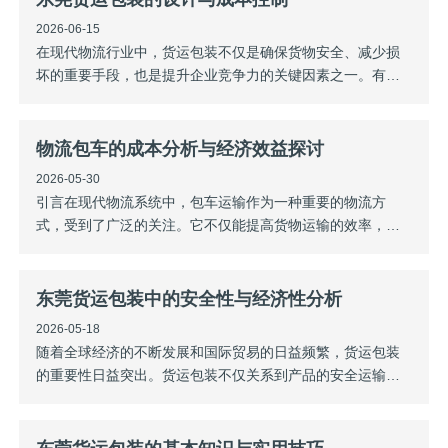
及体积大、重量重的产品运输，如机械设备、家
2026-06-15
在现代物流行业中，货运包装不仅是确保货物安全、减少损
坏的重要手段，也是提升企业竞争力的关键因素之一。有效
的包装设计与合理的成本控制能够帮助企业在满足客户需求
的同时，提升物流效率，降低运营成本。本文将探讨东莞货
运包装的设计原则以及成本控制的方法。一、货运包装的设
物流包车的成本分析与经济效益探讨
计原则安全性：包装的首要任务是保护货物免
2026-05-30
引言在现代物流系统中，包车运输作为一种重要的物流方
式，受到了广泛的关注。它不仅能提高货物运输的效率，还
能帮助企业降低成本、提高经济效益。因此，本文将对物流
包车的成本进行分析，并探讨其经济效益。一、物流包车的
成本组成车辆成本包车运输的车辆成本主要包括购车费用、
东莞货运包装中的安全性与经济性分析
折旧、保险、维护和保养等方面。购车费用是一
2026-05-18
随着全球经济的不断发展和国际贸易的日益频繁，货运包装
的重要性日益突出。货运包装不仅关系到产品的安全运输，
还直接影响到企业的经济效益。因此，对东莞货运包装中的
安全性与经济性进行综合分析，显得尤为重要。一、安全性
分析保护作用货运包装的**要务是保护产品在运输过程中的安