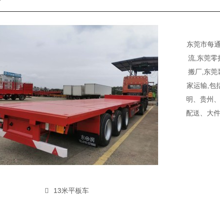
东莞市每通
流,东莞零
搬厂,东莞
家运输,包
明、贵州
配送、大
13米平板车